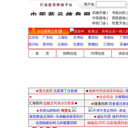
用户名:
药物手册
|
寻医问药
|
中医园地
|
西医园地
|
特色门诊
|
性爱天地
|
迎新年，盼奥运，所有会员一律八折，详
北京站
广东站
上海站
天津站
重庆站
海南站
广西
四川站
贵州站
云南站
甘肃站
西藏站
江西站
安徽
首 页
招商信息
代理信息
供应
★重点推荐:
法莫替丁注射液
★
独家中药浓缩耳科精品
-
★
★佳合药业:
沙棘颗
汇海医药:
盐酸艾司洛尔注射液
★
★
隆重招商:
苦参素注射
★
阜新仙鹤制药
坤灵丸
不孕不育必用药--尿促
新型降血压用药--马来酸依那普利片
★
诚征代理:
格列齐特片
全国独家妇科儿科隆重招商
保健品-OTC-注射液系列