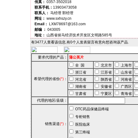
传真：
0357-3502018
联系手机：
13903473058
联系人：
马经理 郭经理
网址：
www.sxhszy.cn
Email：
LXM78697@163.com
邮编 ：
043005
地址：
山西省侯马经济技术开发区文明路585号
有3477人查看该信息,有0个人发表留言有意向想咨询该产品.
要求代理的产品：
蒲公英片
全 国
北京市
上海市
浙江省
江苏省
山东省
希望代理的省份
(*)
：
河北省
陕西省
河南省
湖南省
安徽省
广西区
甘肃省
宁夏区
青海省
代理的地区/县级：
OTC药品保健品终端
专柜销售
销售渠道
(*)
：
医院临床
第三终端