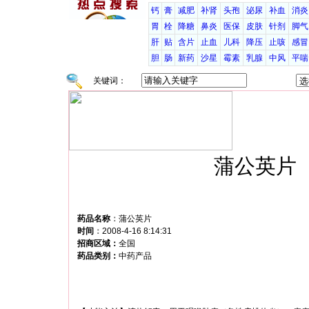
钙
膏
减肥
补肾
头孢
泌尿
补血
消炎
胃
栓
降糖
鼻炎
医保
皮肤
针剂
脚气
肝
贴
含片
止血
儿科
降压
止咳
感冒
胆
肠
新药
沙星
霉素
乳腺
中风
平喘
关键词：
蒲公英片
药品名称
：
蒲公英片
时间
：
2008-4-16 8:14:31
招商区域：
全国
药品类别：
中药产品