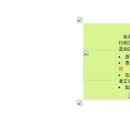
欢迎
行的
是由
原
查
符
在
者正
如